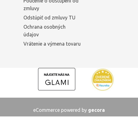
Poučenie o odstúpení od
zmluvy
Odstúpiť od zmluvy TU
Ochrana osobných
údajov
Vrátenie a výmena tovaru
eCommerce powered by
gecora