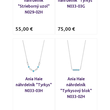
náhrdelník
náhrdelník "Tyrkys"
"Strieborný uzol"
N033-03G
N029-02H
55,00
€
75,00
€
Ania Haie
Ania Haie
náhrdelník "Tyrkys"
náhrdelník
N033-03H
"Tyrkysový blok"
N033-02H