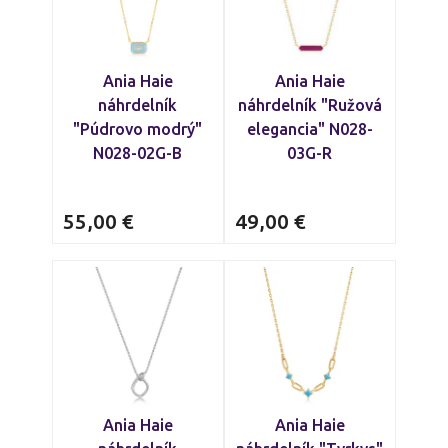
Ania Haie
Ania Haie
náhrdelník
náhrdelník "Ružová
"Púdrovo modrý"
elegancia" N028-
N028-02G-B
03G-R
55,00
€
49,00
€
Ania Haie
Ania Haie