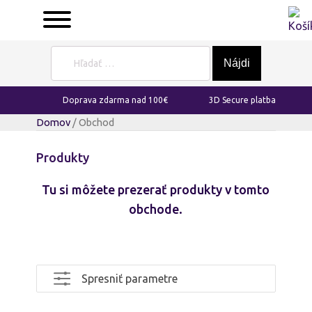
Hľadať:
Doprava zdarma nad 100€
3D Secure platba
Domov
/ Obchod
Produkty
Tu si môžete prezerať produkty v tomto
obchode.
Spresniť parametre