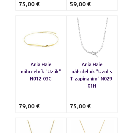
75,00
€
59,00
€
Ania Haie
Ania Haie
náhrdelník "Uzlík"
náhrdelník "Uzol s
N012-03G
T zapínaním" N029-
01H
79,00
€
75,00
€