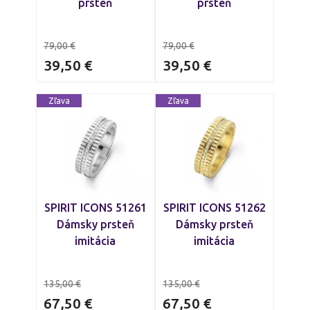
prsteň
prsteň
79,00
€
79,00
€
39,50
€
39,50
€
Zľava
Zľava
SPIRIT ICONS 51261
SPIRIT ICONS 51262
Dámsky prsteň
Dámsky prsteň
imitácia
imitácia
135,00
€
135,00
€
67,50
€
67,50
€