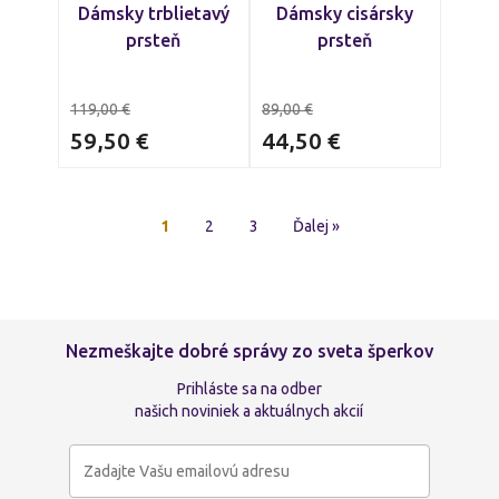
Dámsky trblietavý
Dámsky cisársky
prsteň
prsteň
119,00
€
89,00
€
59,50
€
44,50
€
1
2
3
Ďalej »
Nezmeškajte dobré správy zo sveta šperkov
Prihláste sa na odber
našich noviniek a aktuálnych akcií