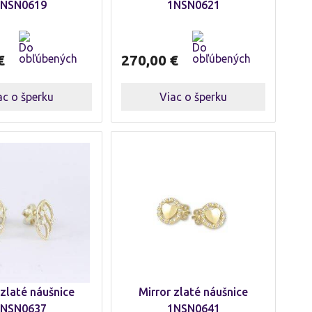
NSN0619
1NSN0621
€
270,00
€
ac o šperku
Viac o šperku
 zlaté náušnice
Mirror zlaté náušnice
NSN0637
1NSN0641