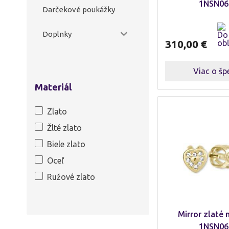
1NSN06
Darčekové poukážky
Doplnky
310,00
€
Viac o šp
Materiál
Zlato
Materiál
Žlté zlato
Biele zlato
Oceľ
Ružové zlato
Mirror zlaté 
1NSN06