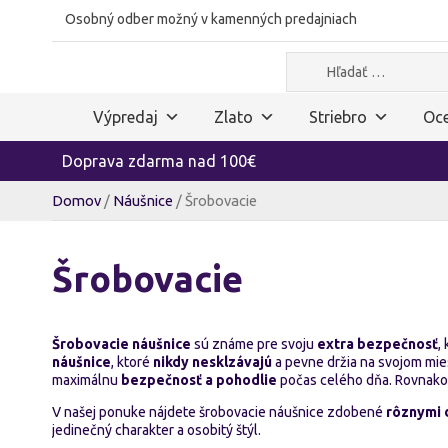
Osobný odber možný v kamenných predajniach
Hľadať:
Výpredaj
Zlato
Striebro
Oce
Doprava zdarma nad 100€
Domov
/
Náušnice
/ Šrobovacie
Šrobovacie
Šrobovacie náušnice
sú známe pre svoju
extra bezpečnosť
,
náušnice
, ktoré
nikdy nesklzávajú
a pevne držia na svojom mie
maximálnu
bezpečnosť a pohodlie
počas celého dňa. Rovnako 
V našej ponuke nájdete šrobovacie náušnice zdobené
rôznymi
jedinečný charakter a osobitý štýl.