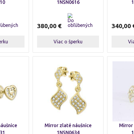
10
1NSN0616
1
380,00
€
340,00
erku
Viac o šperku
Vi
náušnice
Mirror zlaté náušnice
Mirror
31
1NSN0634
1