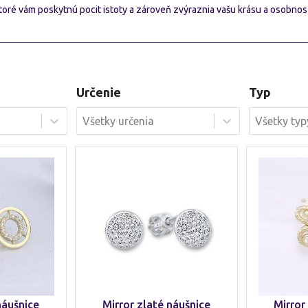
ktoré vám poskytnú pocit istoty a zároveň zvýraznia vašu krásu a osobnos
Určenie
Typ
Určenie
Typ
Určenie
Typ
Typ
Určenie
náušnice
Mirror zlaté náušnice
Mirror