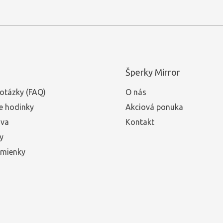
Šperky Mirror
otázky (FAQ)
O nás
e hodinky
Akciová ponuka
ava
Kontakt
y
mienky