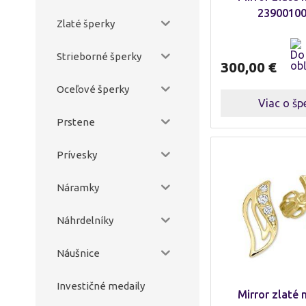
2390010
Zlaté šperky
Strieborné šperky
300,00
€
Oceľové šperky
Viac o šp
Prstene
Prívesky
Náramky
Náhrdelníky
Náušnice
Investičné medaily
Mirror zlaté 