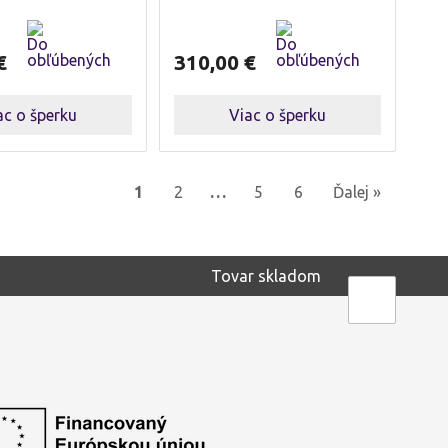
€
310,00
€
ac o šperku
Viac o šperku
1
2
…
5
6
Ďalej »
Tovar skladom