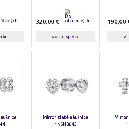
320,00
€
190,00
erku
Viac o šperku
Vi
náušnice
Mirror zlaté náušnice
Mirror
44
1NSN0645
1