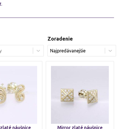
ť.
Zoradenie
Zoradenie
Zoradenie
 zlaté náušnice
Mirror zlaté náušnice