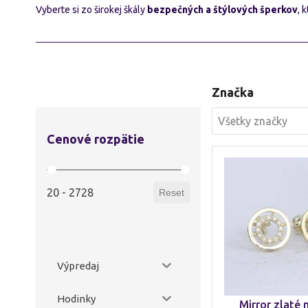
Vyberte si zo širokej škály
bezpečných a štýlových šperkov
, 
Značka
Značka
Značka
Značka
Cenové rozpätie
Cenové rozpätie
20 - 2728
Reset
Výpredaj
Hodinky
Mirror zlaté 