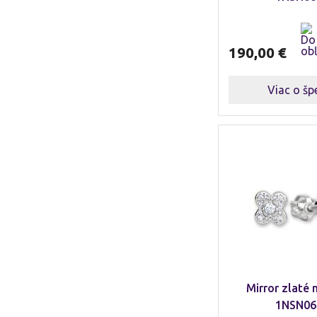
190,00
€
Viac o šp
Mirror zlaté 
1NSN06