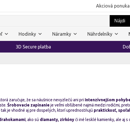
Akciová ponuka
ľ
Hodinky
Náramky
Náhrdelníky
3D Secure platba
Dob
 ktorá zaručuje, že sa náušnice nevyzlečú ani pri
intenzívnejšom pohyb
ste.
Šrobovacie zapínanie
je veľmi obľúbené najmä medzi rodičmi, pret
tak je vhodné aj pre dospelých, ktorí uprednostňujú
praktickosť, spoľa
 drahokamami
, ako sú
diamanty, zirkóny
či iné lesklé kamienky, ale aj s