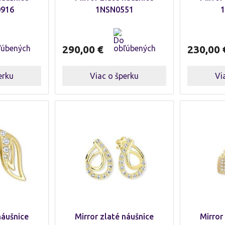
0916
1NSN0551
1
290,00
€
230,00
erku
Viac o šperku
Vi
náušnice
Mirror zlaté náušnice
Mirror