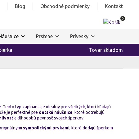
Blog
Obchodné podmienky
Kontakt
0
Náušnice
Prstene
Prívesky
ierka
Tovar skladom
e
. Tento typ zapínania je ideálny pre všetkých, ktorí hľadajú
ože je perfektné pre
detské náušnice
, ktoré potrebujú
hlivosť
a dlhodobú pevnosť svojich šperkov.
 originálnymi
symbolickými prvkami
, ktoré dodajú šperkom