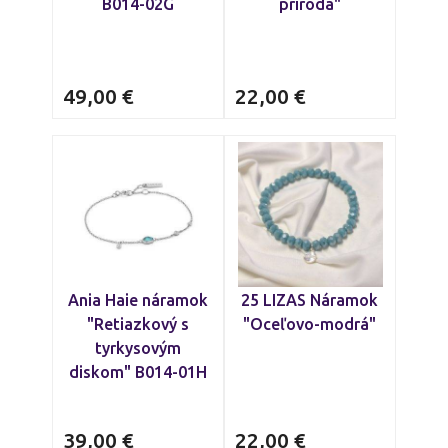
B014-02G
príroda"
49,00
€
22,00
€
Ania Haie náramok
25 LIZAS Náramok
"Retiazkový s
"Oceľovo-modrá"
tyrkysovým
diskom" B014-01H
39,00
€
22,00
€