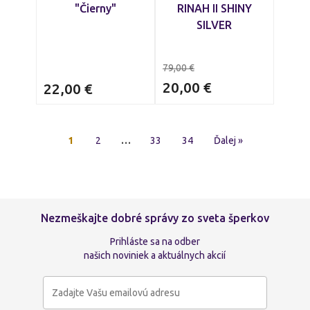
"Čierny"
RINAH II SHINY
SILVER
79,00
€
20,00
€
22,00
€
1
2
…
33
34
Ďalej »
Nezmeškajte dobré správy zo sveta šperkov
Prihláste sa na odber
našich noviniek a aktuálnych akcií