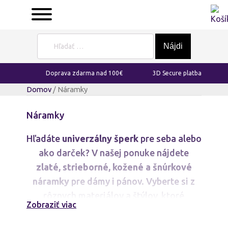
Hľadať:
Doprava zdarma nad 100€
3D Secure platba
Domov
/ Náramky
Náramky
Hľadáte
univerzálny šperk
pre seba alebo
ako darček? V našej ponuke nájdete
zlaté, strieborné, kožené a šnúrkové
náramky
pre dámy i pánov. Vyberte si z
rôznych materiálov a štýlov, ktoré
Zobraziť viac
dokonale doplnia váš každodenný vzhľad.
Náramky s kameňmi
,
luxusné náramky
či