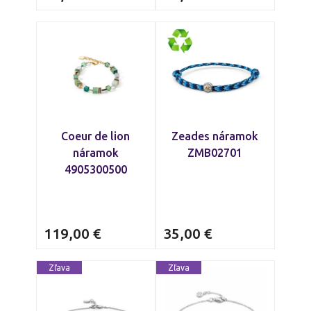
Coeur de lion
Zeades náramok
náramok
ZMB02701
4905300500
119,00
€
35,00
€
Zľava
Zľava