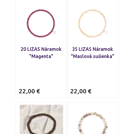
náramky
, ktoré sa hodia k vášmu štýlu.
20 LIZAS Náramok
35 LIZAS Náramok
"Magenta"
"Maslová sušienka"
22,00
€
22,00
€