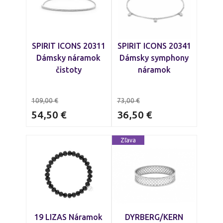
SPIRIT ICONS 20311
SPIRIT ICONS 20341
Dámsky náramok
Dámsky symphony
čistoty
náramok
109,00
€
73,00
€
54,50
€
36,50
€
Zľava
19 LIZAS Náramok
DYRBERG/KERN