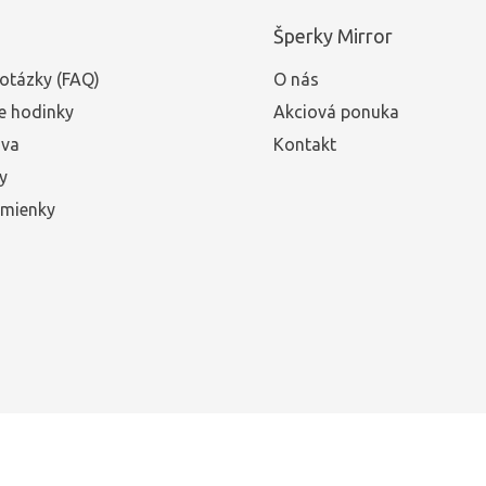
Šperky Mirror
otázky (FAQ)
O nás
e hodinky
Akciová ponuka
ava
Kontakt
y
mienky