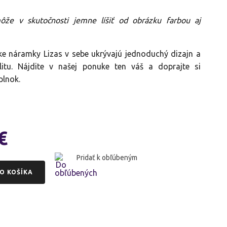
ôže v skutočnosti jemne líšiť od obrázku farbou aj
e náramky Lizas v sebe ukrývajú jednoduchý dizajn a
litu. Nájdite v našej ponuke ten váš a doprajte si
lnok.
€
Pridať k obľúbeným
O KOŠÍKA