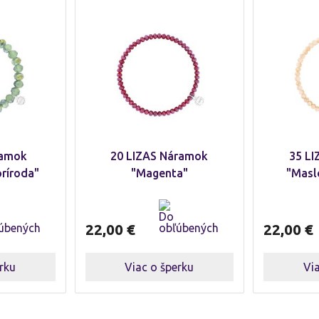
ramok
20 LIZAS Náramok
35 L
ríroda"
"Magenta"
"Masl
22,00
€
22,00
€
rku
Viac o šperku
Vi