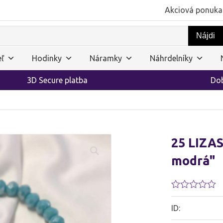
Akciová ponuka
ľ
Hodinky
Náramky
Náhrdelníky
3D Secure platba
Dob
25 LIZA
modrá"
Hodnotenie
0.01
ID:
z
5