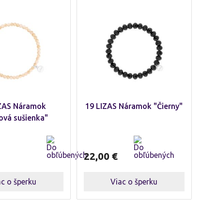
IZAS Náramok
19 LIZAS Náramok "Čierny"
ová sušienka"
22,00
€
ac o šperku
Viac o šperku