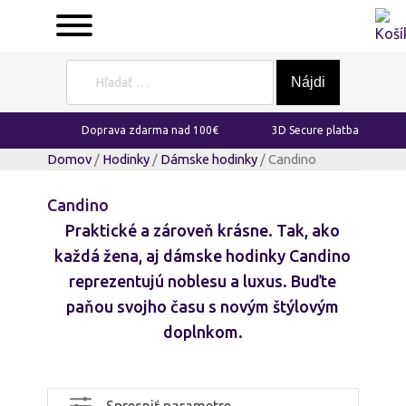
Hľadať:
Doprava zdarma nad 100€
3D Secure platba
Domov
/
Hodinky
/
Dámske hodinky
/ Candino
Candino
Praktické a zároveň krásne. Tak, ako
každá žena, aj dámske hodinky Candino
reprezentujú noblesu a luxus. Buďte
paňou svojho času s novým štýlovým
doplnkom.
Spresniť parametre