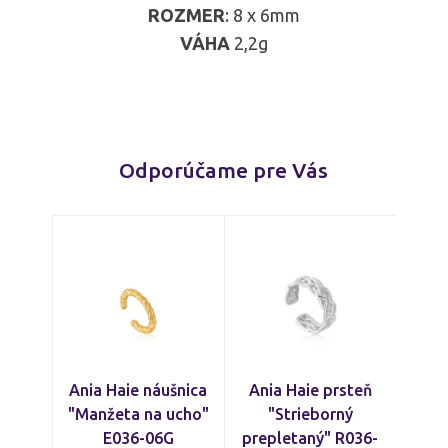
ROZMER
: 8 x 6mm
VÁHA
2,2g
Odporúčame pre Vás
Ania Haie náušnica
Ania Haie prsteň
"Manžeta na ucho"
"Strieborný
E036-06G
prepletaný" R036-