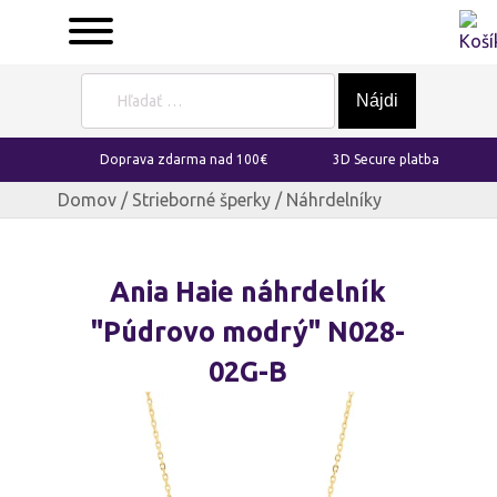
Hľadať:
Doprava zdarma nad 100€
3D Secure platba
Domov
/
Strieborné šperky
/ Náhrdelníky
Ania Haie náhrdelník
"Púdrovo modrý" N028-
02G-B