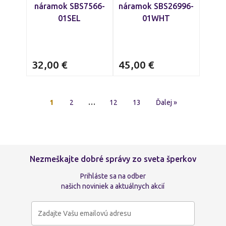
náramok SBS7566-
náramok SBS26996-
01SEL
01WHT
32,00
€
45,00
€
1
2
…
12
13
Ďalej »
Nezmeškajte dobré správy zo sveta šperkov
Prihláste sa na odber
našich noviniek a aktuálnych akcií