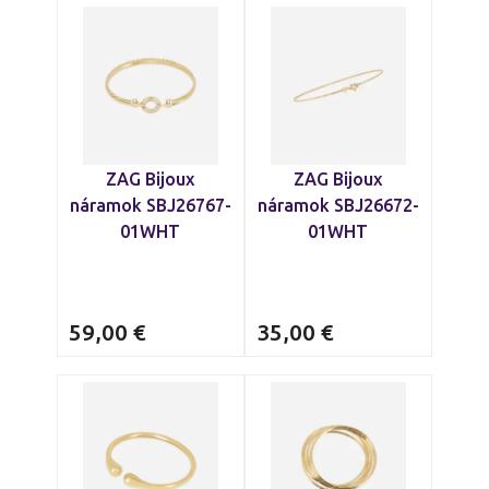
náramky
, ktoré sa hodia k vášmu štýlu.
ZAG Bijoux
ZAG Bijoux
náramok SBJ26767-
náramok SBJ26672-
01WHT
01WHT
59,00
€
35,00
€