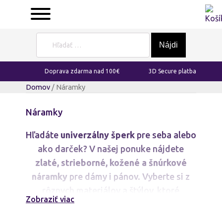
Hľadať:
Doprava zdarma nad 100€
3D Secure platba
Domov
/ Náramky
Náramky
Hľadáte
univerzálny šperk
pre seba alebo
ako darček? V našej ponuke nájdete
zlaté, strieborné, kožené a šnúrkové
náramky
pre dámy i pánov. Vyberte si z
rôznych materiálov a štýlov, ktoré
Zobraziť viac
dokonale doplnia váš každodenný vzhľad.
Náramky s kameňmi
,
luxusné náramky
či