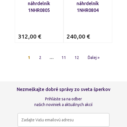
náhrdelník
náhrdelník
1NHR0805
1NHR0804
312,00
€
240,00
€
1
2
…
11
12
Ďalej »
Nezmeškajte dobré správy zo sveta šperkov
Prihláste sa na odber
našich noviniek a aktuálnych akcií