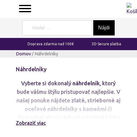
Hľadať:
Doprava zdarma nad 100€
3D Secure platba
Domov
/ Náhrdelníky
Náhrdelníky
Vyberte si dokonalý
náhrdelník
, ktorý
bude vášmu štýlu pristupovať najlepšie. V
našej ponuke nájdete
zlaté, strieborné aj
oceľové náhrdelníky
s kameňmi
či
diamantmi
ale aj
perlové a kožené
kúsky
Zobraziť viac
pre ženy aj mužov. Prekvapte seba alebo
svojich blízkych originálnym darčekom,