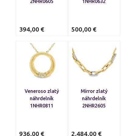
2NHR0605
1NHR0632
394,00
€
500,00
€
Veneroso zlatý
Mirror zlatý
náhrdelník
náhrdelník
1NHR0811
2NHR2605
936,00
€
2.484,00
€