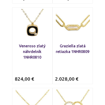
Veneroso zlatý
Graziella zlatá
náhrdelník
retiazka 1NHR0809
1NHR0810
824,00
€
2.028,00
€