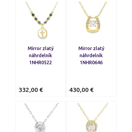
ponúkame
briliantové náhrdelníky
,
náhrdelníky s písmenkami
, či
farebnými
kameňmi
. Na nákup náhrdelníka
nezabudnite zohľadniť aj
veľkosť
a
štýl
osoby
, pre ktorú je určený.
Mirror zlatý
Mirror zlatý
náhrdelník
náhrdelník
1NHR0522
1NHR0646
332,00
€
430,00
€