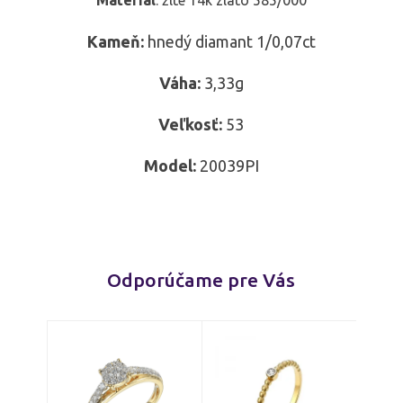
Materiál
: žlté 14k zlato 585/000
Kameň:
hnedý diamant 1/0,07ct
Váha:
3,33g
Veľkosť:
53
Model:
20039PI
Odporúčame pre Vás