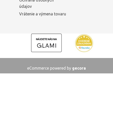
Ochrana osobných
údajov
Vrátenie a výmena tovaru
eCommerce powered by
gecora