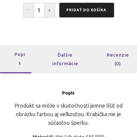
-
+
PRIDAŤ DO KOŠÍKA
množstvo
Zlatý
prsteň
s
hnedým
diamantom
PRS1881
Popi
Ďalšie
Recenzie
s
informácie
(0)
Popis
Produkt sa môže v skutočnosti jemne líšiť od
obrázku farbou aj veľkosťou. Krabička nie je
súčasťou šperku.