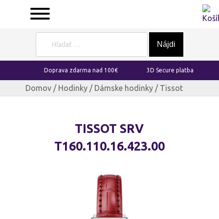
Hľadať:
Doprava zdarma nad 100€
3D Secure platba
Domov
/
Hodinky
/
Dámske hodinky
/ Tissot
TISSOT SRV
T160.110.16.423.00