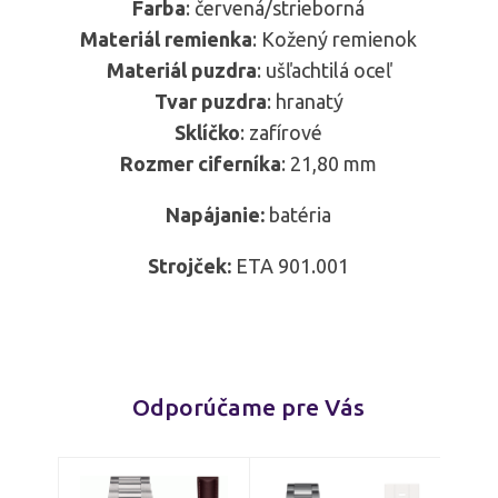
Farba
: červená/strieborná
Materiál remienka
: Kožený remienok
Materiál puzdra
: ušľachtilá oceľ
Tvar puzdra
: hranatý
Sklíčko
: zafírové
Rozmer ciferníka
: 21,80 mm
Napájanie:
batéria
Strojček:
ETA 901.001
Odporúčame pre Vás