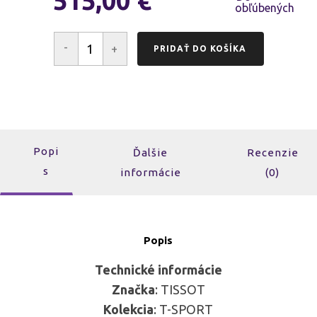
515,00
€
-
+
PRIDAŤ DO KOŠÍKA
množstvo
TISSOT
PRC
200
CHRONOGRAPH
T114.417.17.057.00
Popi
Ďalšie
Recenzie
s
informácie
(0)
Popis
Technické informácie
Značka
: TISSOT
Kolekcia
: T-SPORT