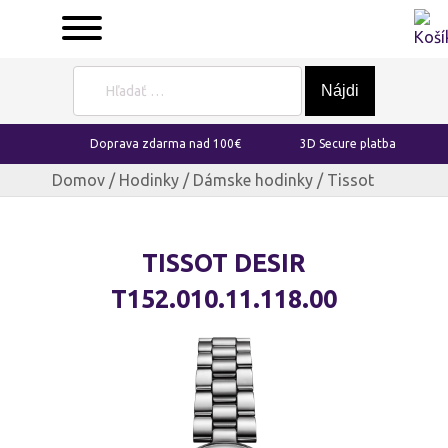
Hľadať:
Doprava zdarma nad 100€
3D Secure platba
Domov
/
Hodinky
/
Dámske hodinky
/ Tissot
TISSOT DESIR
T152.010.11.118.00