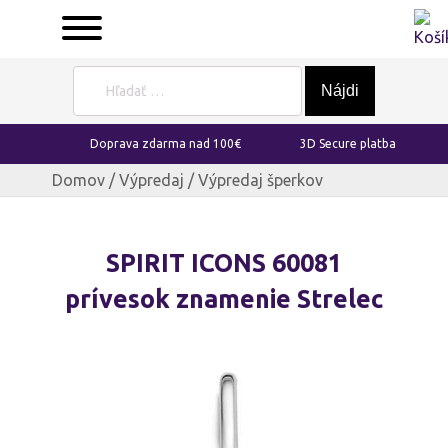
Hľadať:
Doprava zdarma nad 100€
3D Secure platba
Domov
/
Výpredaj
/ Výpredaj šperkov
SPIRIT ICONS 60081
prívesok znamenie Strelec