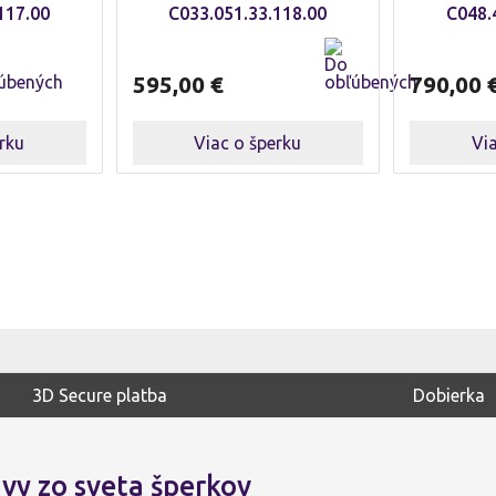
117.00
C033.051.33.118.00
C048.
595,00
€
790,00
rku
Viac o šperku
Vi
3D Secure platba
Dobierka
vy zo sveta šperkov