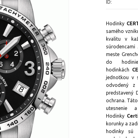
0.01
ID:
z
5
Hodinky
CER
samého vznik
kvalitu v k
súrodencami 
meste Grenche
do hodin
hodinkách
C
jednotkou v 
odvodený z 
predstavený
ochrana. Tát
utesnenie 
Hodinky
Cert
korunky a zad
hodinky sú 