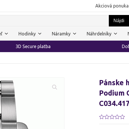
Akciová ponuka
ľ
Hodinky
Náramky
Náhrdelníky
3D Secure platba
Dob
Pánske h
Podium 
C034.417
Hodnotenie