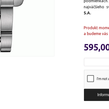
podmienkac
najväčšieho 
S.A.
Produkt momen
a budeme vás 
595,0