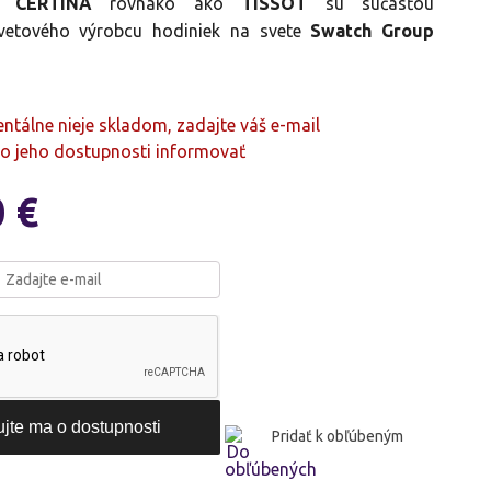
h.
CERTINA
rovnako ako
TISSOT
sú súčasťou
svetového výrobcu hodiniek na svete
Swatch Group
tálne nieje skladom, zadajte váš e-mail
o jeho dostupnosti informovať
0
€
Pridať k obľúbeným