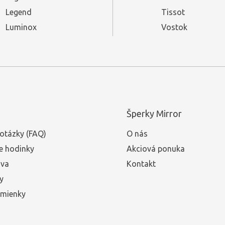
Legend
Tissot
Luminox
Vostok
Šperky Mirror
otázky (FAQ)
O nás
e hodinky
Akciová ponuka
ava
Kontakt
y
mienky