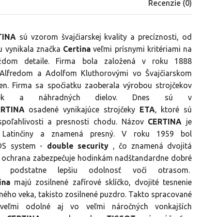
Recenzie (
0
)
TINA
sú vzorom švajčiarskej kvality a precíznosti, od
u vynikala značka
Certina
veľmi prísnymi kritériami na
aždom detaile. Firma bola založená v roku 1888
Alfredom a Adolfom Kluthorovými vo Švajčiarskom
n. Firma sa spočiatku zaoberala výrobou strojčekov
iek a náhradných dielov. Dnes sú v
ERTINA
osadené vynikajúce strojčeky
ETA
, ktoré sú
spoľahlivosti a presnosti chodu. Názov
CERTINA
je
Latinčiny a znamená presný. V roku 1959 bol
 DS system -
double security
, čo znamená dvojitá
o ochrana zabezpečuje hodinkám nadštandardne dobré
a podstatne lepšiu odolnosť voči otrasom.
ina
majú zosilnené zafírové sklíčko, dvojité tesnenie
ného veka, takisto zosilnené puzdro. Takto spracované
veľmi odolné aj vo veľmi náročných vonkajších