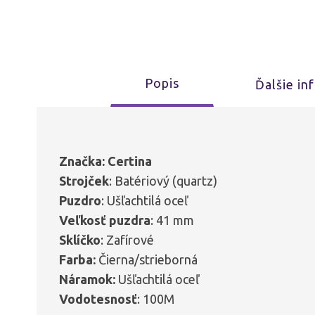
Popis
Ďalšie in
Značka: Certina
Strojček
: Batériový (quartz)
Puzdro
: Ušľachtilá oceľ
Veľkosť
puzdra
: 41 mm
Sklíčko
: Zafírové
Farba:
Čierna/strieborná
Náramok:
Ušľachtilá oceľ
Vodotesnosť
: 100M