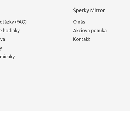
Šperky Mirror
otázky (FAQ)
O nás
e hodinky
Akciová ponuka
ava
Kontakt
y
mienky