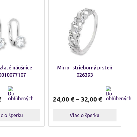
 zlaté náušnice
Mirror strieborný prsteň
0010077107
026393
€
24,00
€
–
32,00
€
ac o šperku
Viac o šperku