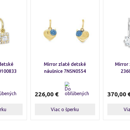
 detské
Mirror zlaté detské
Mirror
0100833
náušnice 7NSN0554
236
226,00
€
370,00
rku
Viac o šperku
Vi