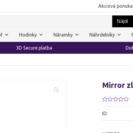
Akciová ponuka
ľ
Hodinky
Náramky
Náhrdelníky
3D Secure platba
Dob
Mirror z
Hodnotenie
0.01
ID:
z
5