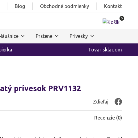
Blog
Obchodné podmienky
Kontakt
0
Náušnice
Prstene
Prívesky
ierka
Tovar skladom
latý prívesok PRV1132
Zdieľaj
Recenzie (
0
)