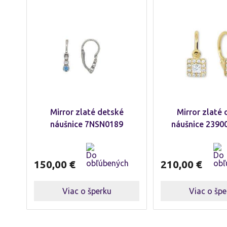
Mirror zlaté detské
Mirror zlaté
náušnice 7NSN0189
náušnice 2390
150,00
€
210,00
€
Viac o šperku
Viac o špe