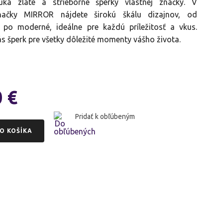
a zlaté a strieborné šperky vlastnej značky. V
načky MIRROR nájdete širokú škálu dizajnov, od
 po moderné, ideálne pre každú príležitosť a vkus.
ás šperk pre všetky dôležité momenty vášho života.
0
€
Pridať k obľúbeným
O KOŠÍKA