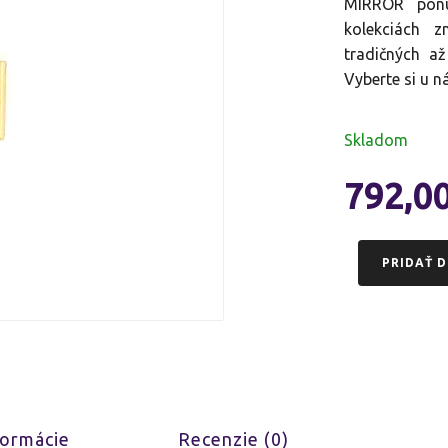
MIRROR ponúk
kolekciách z
tradičných až
Vyberte si u n
Skladom
792,0
PRIDAŤ D
formácie
Recenzie (0)