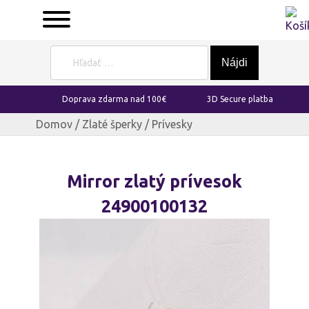
Hľadať:
Doprava zdarma nad 100€
3D Secure platba
Domov
/
Zlaté šperky
/ Prívesky
Mirror zlatý prívesok
24900100132