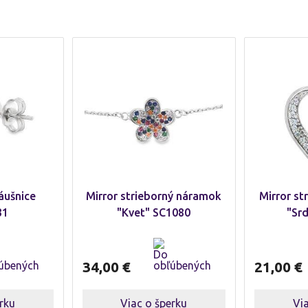
áušnice
Mirror strieborný náramok
Mirror st
31
"Kvet" SC1080
"Sr
34,00
€
21,00
€
rku
Viac o šperku
Vi