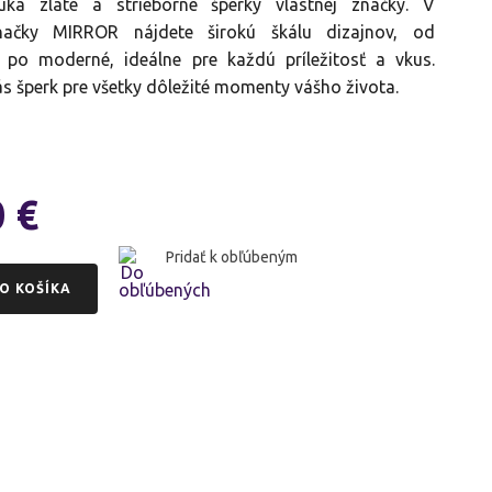
a zlaté a strieborné šperky vlastnej značky. V
načky MIRROR nájdete širokú škálu dizajnov, od
 po moderné, ideálne pre každú príležitosť a vkus.
ás šperk pre všetky dôležité momenty vášho života.
0
€
Pridať k obľúbeným
O KOŠÍKA