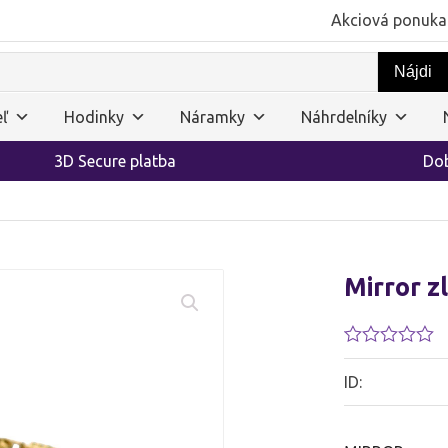
Akciová ponuka
ľ
Hodinky
Náramky
Náhrdelníky
3D Secure platba
Dob
Mirror 
Hodnotenie
0.01
ID:
z
5