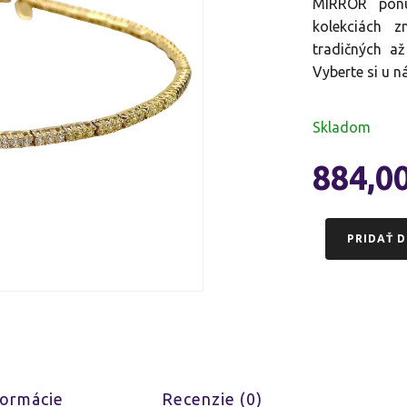
MIRROR ponúk
kolekciách z
tradičných až
Vyberte si u n
Skladom
884,0
PRIDAŤ D
formácie
Recenzie (0)