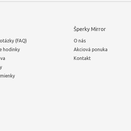
Šperky Mirror
otázky (FAQ)
O nás
e hodinky
Akciová ponuka
ava
Kontakt
y
mienky