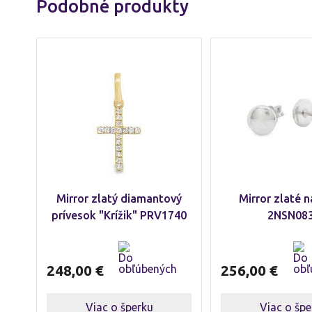
Podobné produkty
Mirror zlatý diamantový
Mirror zlaté n
prívesok "Krížik" PRV1740
2NSN08
248,00
€
256,00
€
Viac o šperku
Viac o špe