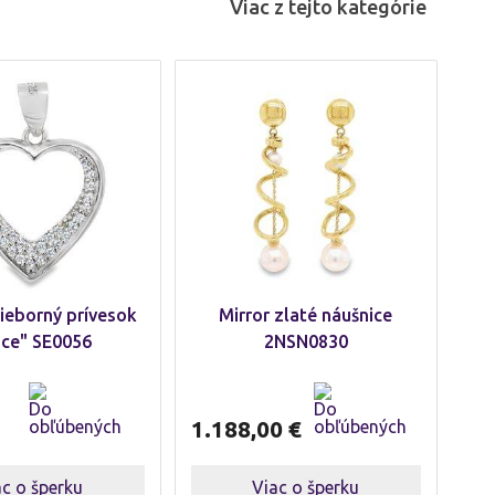
Viac z tejto kategórie
rieborný prívesok
Mirror zlaté náušnice
dce" SE0056
2NSN0830
1.188,00
€
ac o šperku
Viac o šperku