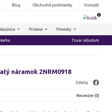
Blog
Obchodné podmienky
Kontakt
0
Náušnice
Prstene
Prívesky
ierka
Tovar skladom
zlatý náramok 2NRM0918
Zdieľaj
Recenzie (
0
)