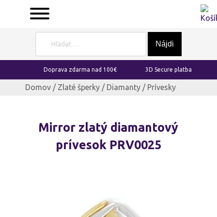
Hľadať:
Doprava zdarma nad 100€
3D Secure platba
Domov
/
Zlaté šperky
/
Diamanty
/ Prívesky
Mirror zlatý diamantový
prívesok PRV0025