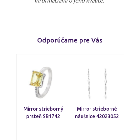
informáciami o jeho kvalite.
Odporúčame pre Vás
Mirror strieborný
Mirror strieborné
prsteň SB1742
náušnice 42023052