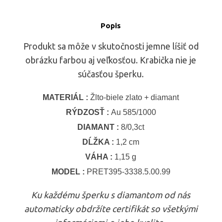
Popis
Produkt sa môže v skutočnosti jemne líšiť od
obrázku farbou aj veľkosťou. Krabička nie je
súčasťou šperku.
MATERIÁL :
Žlto-biele zlato + diamant
RÝDZOSŤ :
Au 585/1000
DIAMANT :
8/0,3ct
DĹŽKA :
1,2 cm
VÁHA :
1,15 g
MODEL :
PRET395-3338.5.00.99
Ku každému šperku s diamantom od nás
automaticky obdržíte certifikát so všetkými