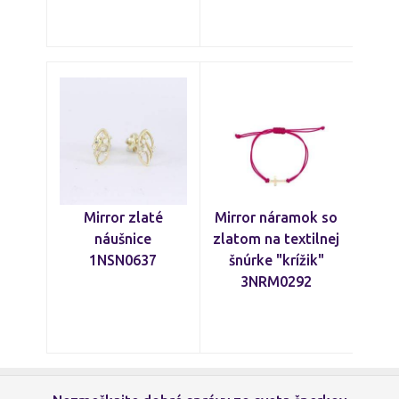
Mirror zlaté
Mirror náramok so
náušnice
zlatom na textilnej
1NSN0637
šnúrke "krížik"
3NRM0292