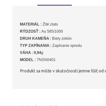
MATERIÁL :
Žlté zlato
RÝDZOSŤ :
Au 585/1000
DRUH KAMEŇA :
Biely zirkón
TYP ZAPÍNANIA :
Zapínanie spredu
VÁHA : 0,94
g
MODEL :
7NSN0401
Produkt sa môže v skutočnosti jemne líšiť od 