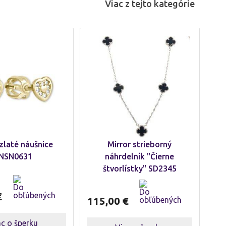
Viac z tejto kategórie
 zlaté náušnice
Mirror strieborný
NSN0631
náhrdelník "Čierne
štvorlístky" SD2345
€
115,00
€
ac o šperku