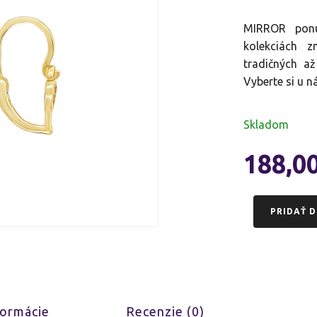
MIRROR ponúk
kolekciách z
tradičných až
Vyberte si u n
Skladom
188,0
PRIDAŤ D
formácie
Recenzie (0)