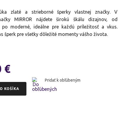
a zlaté a strieborné šperky vlastnej značky. V
načky MIRROR nájdete širokú škálu dizajnov, od
 po moderné, ideálne pre každú príležitosť a vkus.
ás šperk pre všetky dôležité momenty vášho života.
0
€
Pridať k obľúbeným
O KOŠÍKA