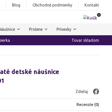
Blog
Obchodné podmienky
Kontakt
0
Náušnice
Prstene
Prívesky
ierka
Tovar skladom
laté detské náušnice
01
Zdieľaj
Recenzie (
0
)