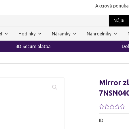
Akciová ponuka
ľ
Hodinky
Náramky
Náhrdelníky
3D Secure platba
Dob
Mirror z
7NSN04
Hodnotenie
0.01
ID:
z
5