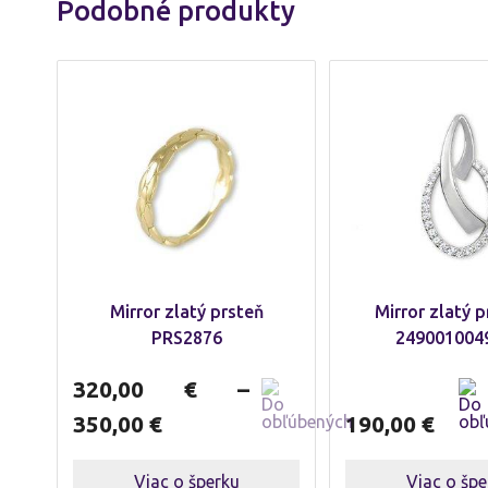
Podobné produkty
Mirror zlatý prsteň
Mirror zlatý p
PRS2876
249001004
320,00
€
–
350,00
€
190,00
€
Viac o šperku
Viac o špe