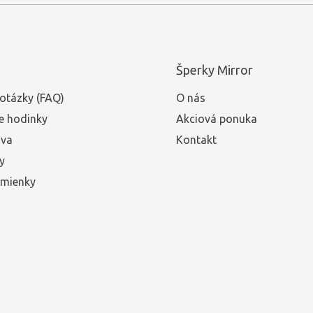
Šperky Mirror
otázky (FAQ)
O nás
e hodinky
Akciová ponuka
ava
Kontakt
y
mienky