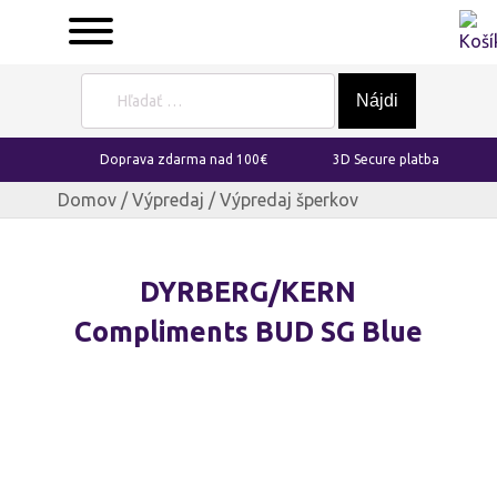
Hľadať:
Doprava zdarma nad 100€
3D Secure platba
Domov
/
Výpredaj
/ Výpredaj šperkov
DYRBERG/KERN
Compliments BUD SG Blue