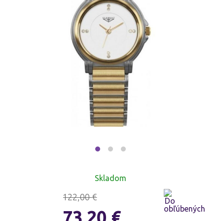
Skladom
122,00
€
73,20
€