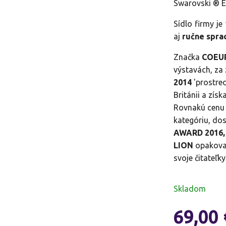
Swarovski ® El
Sídlo firmy je
aj
ručne spra
Značka
COEUR
výstavách, za 
2014
'prostre
Británii a zís
Rovnakú cenu 
kategóriu, do
AWARD 2016, 
LION
opakovan
svoje čitateľky
Skladom
69,00