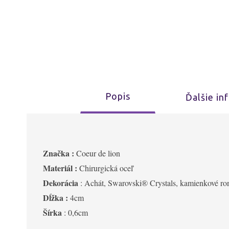
Popis
Ďalšie in
Značka :
Coeur de lion
Materiál :
Chirurgická oceľ
Dekorácia
: Achát, Swarovski® Crystals, kamienkové r
Dĺžka :
4cm
Šírka
: 0,6
cm