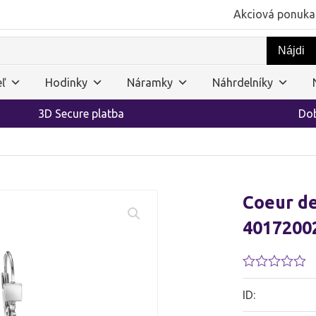
Akciová ponuka
ľ
Hodinky
Náramky
Náhrdelníky
3D Secure platba
Dob
Coeur de
4017200
Hodnotenie
0.01
ID:
z
5