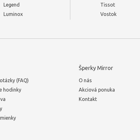
Legend
Tissot
Luminox
Vostok
Šperky Mirror
otázky (FAQ)
O nás
e hodinky
Akciová ponuka
ava
Kontakt
y
mienky