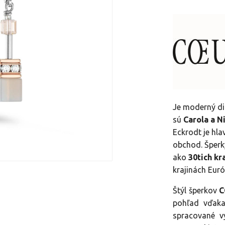
Je moderný di
sú
Carola a N
Eckrodt je hla
obchod. Šper
ako
30tich kr
krajinách Euró
Štýl šperkov
C
pohľad vďaka
spracované v