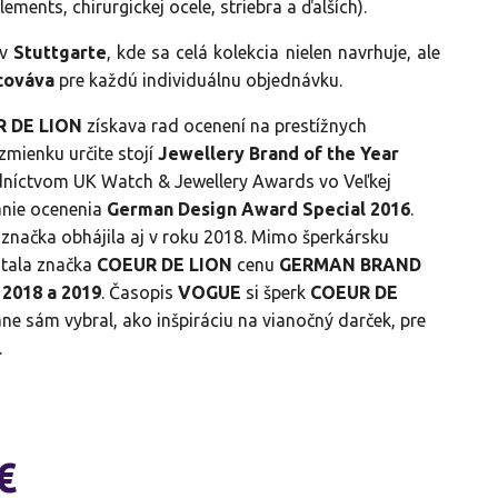
ements, chirurgickej ocele, striebra a ďalších).
 v
Stuttgarte
, kde sa celá kolekcia nielen navrhuje, ale
cováva
pre každú individuálnu objednávku.
 DE LION
získava rad ocenení na prestížnych
zmienku určite stojí
Jewellery Brand of the Year
dníctvom UK Watch & Jewellery Awards vo Veľkej
kanie ocenenia
German Design Award Special 2016
.
značka obhájila aj v roku 2018. Mimo šperkársku
stala značka
COEUR DE LION
cenu
GERMAN BRAND
2018 a 2019
. Časopis
VOGUE
si šperk
COEUR DE
e sám vybral, ako inšpiráciu na vianočný darček, pre
.
€