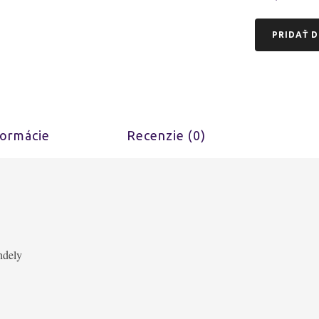
PRIDAŤ D
formácie
Recenzie (0)
ondely