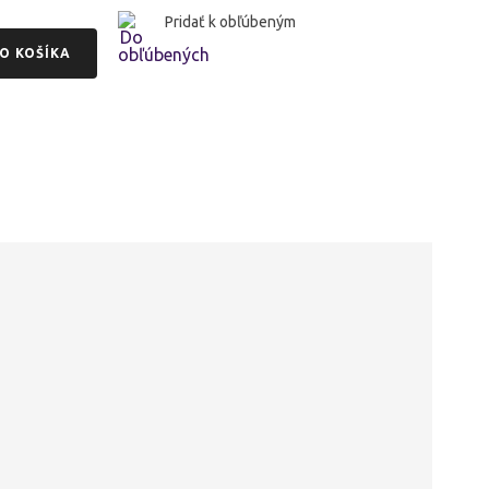
Pridať k obľúbeným
O KOŠÍKA