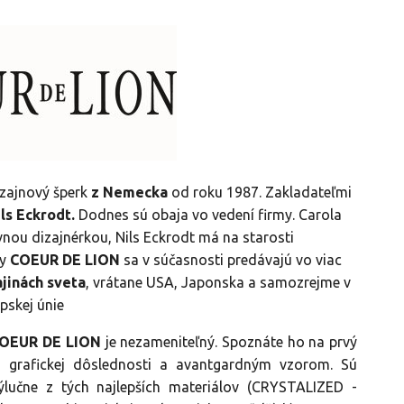
zajnový šperk
z Nemecka
od roku 1987. Zakladateľmi
ils Eckrodt.
Dodnes sú obaja vo vedení firmy. Carola
vnou dizajnérkou, Nils Eckrodt má na starosti
ky
COEUR DE LION
sa v súčasnosti predávajú vo viac
ajinách sveta
, vrátane USA, Japonska a samozrejme v
pskej únie
OEUR DE LION
je nezameniteľný. Spoznáte ho na prvý
 grafickej dôslednosti a avantgardným vzorom. Sú
ýlučne z tých najlepších materiálov (CRYSTALIZED -