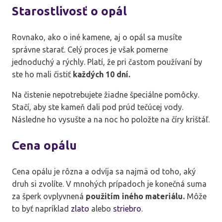
Starostlivosť o opál
Rovnako, ako o iné kamene, aj o opál sa musíte
správne starať. Celý proces je však pomerne
jednoduchý a rýchly. Platí, že pri častom používaní by
ste ho mali čistiť
každých 10 dní.
Na čistenie nepotrebujete žiadne špeciálne pomôcky.
Stačí, aby ste kameň dali pod prúd tečúcej vody.
Následne ho vysušte a na noc ho položte na číry krištáľ.
Cena opálu
Cena opálu je rôzna a odvíja sa najmä od toho, aký
druh si zvolíte. V mnohých prípadoch je konečná suma
za šperk ovplyvnená
použitím iného materiálu.
Môže
to byť napríklad
zlato
alebo
striebro
.