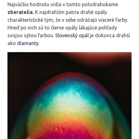
Najväčšiu hodnotu vidia v tomto polodrahokame
zberatelia.
K najdrahším patria drahé opály
charakteristické tým, že v sebe odrážajú viaceré farby.
Hneď po nich sú to čierne opály lákajúce pohľady
svojou sýtou farbou.
Slovenský opál
je dokonca drahší
ako
diamanty
.