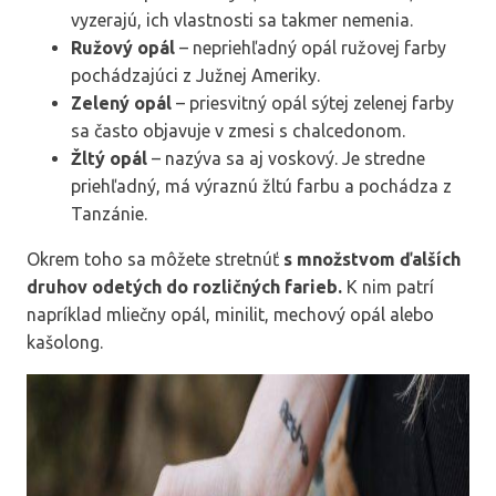
vyzerajú, ich vlastnosti sa takmer nemenia.
Ružový opál
– nepriehľadný opál ružovej farby
pochádzajúci z Južnej Ameriky.
Zelený opál
– priesvitný opál sýtej zelenej farby
sa často objavuje v zmesi s chalcedonom.
Žltý opál
– nazýva sa aj voskový. Je stredne
priehľadný, má výraznú žltú farbu a pochádza z
Tanzánie.
Okrem toho sa môžete stretnúť
s množstvom ďalších
druhov odetých do rozličných farieb.
K nim patrí
napríklad mliečny opál, minilit, mechový opál alebo
kašolong.