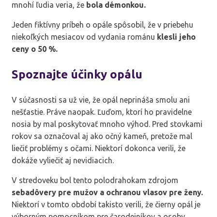
mnohí ľudia veria, že
bola démonkou.
Jeden fiktívny príbeh o opále spôsobil, že v priebehu
niekoľkých mesiacov od vydania románu
klesli jeho
ceny o 50 %.
Spoznajte účinky opálu
V súčasnosti sa už vie, že opál neprináša smolu ani
nešťastie. Práve naopak. Ľuďom, ktorí ho pravidelne
nosia by mal poskytovať mnoho výhod. Pred stovkami
rokov sa označoval aj ako očný kameň, pretože mal
liečiť problémy s očami. Niektorí dokonca verili, že
dokáže vyliečiť aj nevidiacich.
V stredoveku bol tento polodrahokam zdrojom
sebadôvery pre mužov a ochranou vlasov pre ženy.
Niektorí v tomto období takisto verili, že čierny opál je
výborným pomocníkom pre čarodejníkov a osoby