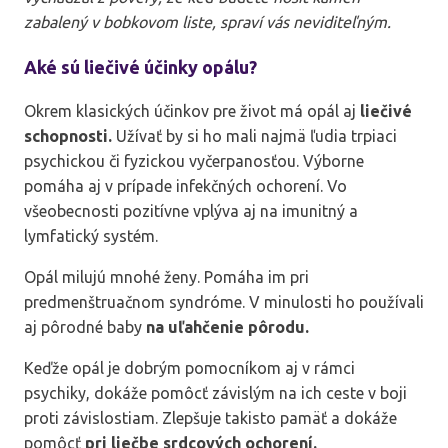
zabalený v bobkovom liste, spraví vás neviditeľným.
Aké sú liečivé účinky opálu?
Okrem klasických účinkov pre život má opál aj
liečivé
schopnosti.
Užívať by si ho mali najmä ľudia trpiaci
psychickou či fyzickou vyčerpanosťou. Výborne
pomáha aj v prípade infekčných ochorení. Vo
všeobecnosti pozitívne vplýva aj na imunitný a
lymfatický systém.
Opál milujú mnohé ženy. Pomáha im pri
predmenštruačnom syndróme. V minulosti ho používali
aj pôrodné baby
na uľahčenie pôrodu.
Keďže opál je dobrým pomocníkom aj v rámci
psychiky, dokáže pomôcť závislým na ich ceste v boji
proti závislostiam. Zlepšuje takisto pamäť a dokáže
pomôcť
pri liečbe srdcových ochorení.