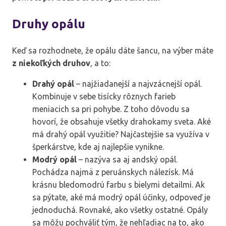
Druhy opálu
Keď sa rozhodnete, že opálu dáte šancu, na výber máte
z niekoľkých druhov
, a to:
Drahý opál
– najžiadanejší a najvzácnejší opál.
Kombinuje v sebe tisícky rôznych farieb
meniacich sa pri pohybe. Z toho dôvodu sa
hovorí, že obsahuje všetky drahokamy sveta. Aké
má drahý opál využitie? Najčastejšie sa využíva v
šperkárstve, kde aj najlepšie vynikne.
Modrý opál
– nazýva sa aj andský opál.
Pochádza najmä z peruánskych nálezísk. Má
krásnu bledomodrú farbu s bielymi detailmi. Ak
sa pýtate, aké má modrý opál účinky, odpoveď je
jednoduchá. Rovnaké, ako všetky ostatné. Opály
sa môžu pochváliť tým, že nehľadiac na to, ako