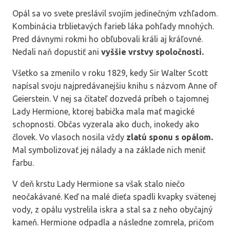
Opál sa vo svete preslávil svojím jedinečným vzhľadom.
Kombinácia trblietavých farieb láka pohľady mnohých.
Pred dávnymi rokmi ho obľubovali králi aj kráľovné.
Nedali naň dopustiť ani
vyššie vrstvy spoločnosti.
Všetko sa zmenilo v roku 1829, kedy Sir Walter Scott
napísal svoju najpredávanejšiu knihu s názvom Anne of
Geierstein. V nej sa čitateľ dozvedá príbeh o tajomnej
Lady Hermione, ktorej babička mala mať magické
schopnosti. Občas vyzerala ako duch, inokedy ako
človek. Vo vlasoch nosila vždy
zlatú sponu s opálom.
Mal symbolizovať jej nálady a na základe nich meniť
farbu.
V deň krstu Lady Hermione sa však stalo niečo
neočakávané. Keď na malé dieťa spadli kvapky svätenej
vody, z opálu vystrelila iskra a stal sa z neho obyčajný
kameň. Hermione odpadla a následne zomrela, pričom