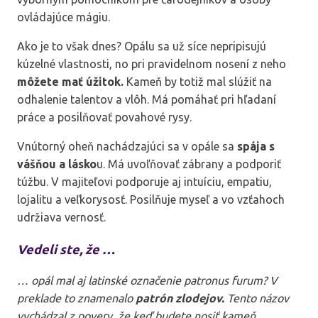
ovládajúce mágiu.
Ako je to však dnes? Opálu sa už síce nepripisujú
kúzelné vlastnosti, no pri pravidelnom nosení z neho
môžete mať úžitok.
Kameň by totiž mal slúžiť na
odhalenie talentov a vlôh. Má pomáhať pri hľadaní
práce a posilňovať povahové rysy.
Vnútorný oheň nachádzajúci sa v opále sa
spája s
vášňou a lásko
u. Má uvoľňovať zábrany a podporiť
túžbu. V majiteľovi podporuje aj intuíciu, empatiu,
lojalitu a veľkorysosť. Posilňuje myseľ a vo vzťahoch
udržiava vernosť.
Vedeli ste, že …
… opál mal aj latinské označenie patronus furum? V
preklade to znamenalo
patrón zlodejov.
Tento názov
vychádzal z povery, že keď budete nosiť kameň