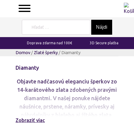
Hľadať:
Doprava zdarma nad 100€
3D Secure platba
Domov
/
Zlaté šperky
/ Diamanty
Diamanty
Objavte nadčasovú eleganciu šperkov zo
14-karátového zlata
zdobených pravými
diamantmi. V našej ponuke nájdete
náušnice, prstene, náramky, prívesky aj
náhrdelníky
z bieleho
aj
žltého zlata
,
Zobraziť viac
ktoré spájajú klasický štýl s moderným
dizajnom. Každý šperk je precízne