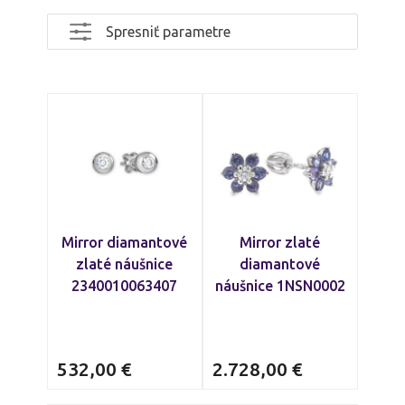
vyrobený s dôrazom na detail, aby ste si
Spresniť parametre
mohli dopriať
výnimočný doplnok
na
každodenné nosenie
aj s
lávnostné
príležitosti
. Diamantové šperky sú
krásnym darčekom aj osobnou
investíciou, ktorá nestráca hodnotu ani
po rokoch. Nechajte sa očariť
jemným
leskom
zlata a iskrou diamantu, ktoré
spolu vytvárajú
dokonalú harmóniu
.
Mirror diamantové
Mirror zlaté
zlaté náušnice
diamantové
2340010063407
náušnice 1NSN0002
532,00
€
2.728,00
€