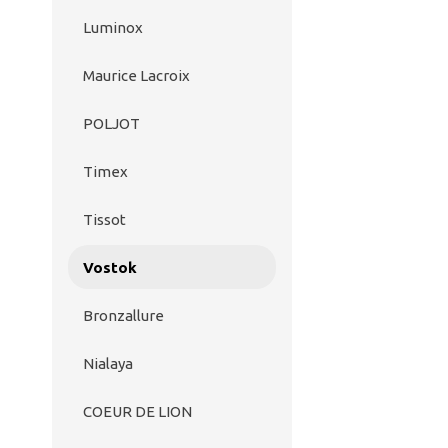
Luminox
Maurice Lacroix
POLJOT
Timex
Tissot
Vostok
Bronzallure
Nialaya
COEUR DE LION