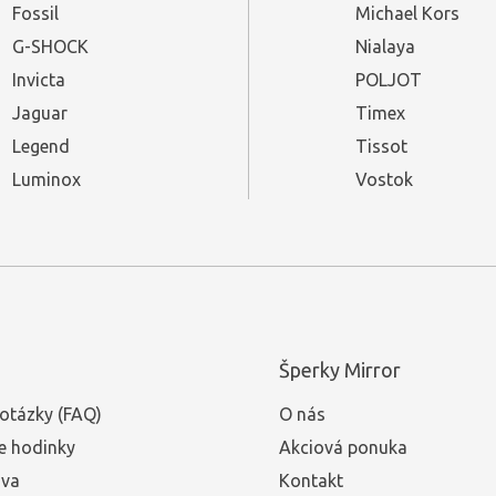
Fossil
Michael Kors
G-SHOCK
Nialaya
Invicta
POLJOT
Jaguar
Timex
Legend
Tissot
Luminox
Vostok
Šperky Mirror
otázky (FAQ)
O nás
e hodinky
Akciová ponuka
ava
Kontakt