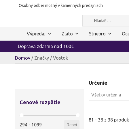
Osobný odber možný v kamenných predajniach
Hľadať:
Výpredaj
Zlato
Striebro
Oce
Doprava zdarma nad 100€
Domov
/ Značky / Vostok
Určenie
Určenie
Určenie
Určenie
Cenové rozpätie
Cenové rozpätie
81 - 38 z 38 produ
294 - 1099
Reset