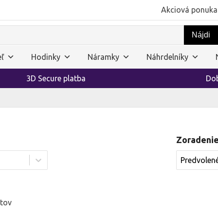
Akciová ponuka
ľ
Hodinky
Náramky
Náhrdelníky
3D Secure platba
Dob
Zoradeni
Zoradenie
Zoradenie
ktov